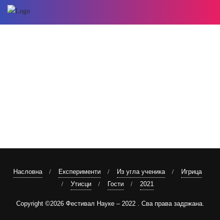
Насловна
Експерименти
Из угла ученика
Игрица
Утисци
Гости
2021
Copyright ©2026 Фестивал Науке – 2022 . Сва права задржана.