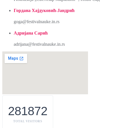
Гордана Хајдуковић-Јандрић
goga@festivalnauke.in.rs
Адријана Сарић
adrijana@festivalnauke.in.rs
281872
TOTAL VISITORS