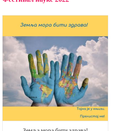
Земља мора бити здрава!