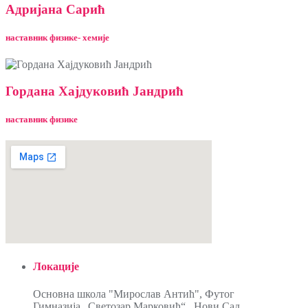
Адријана Сарић
наставник физике- хемије
Гордана Хајдуковић Јандрић
наставник физике
Локацијe
Oсновна школа "Мирослав Антић", Футог
Гимназијa „Светозар Марковић“ , Нови Сад