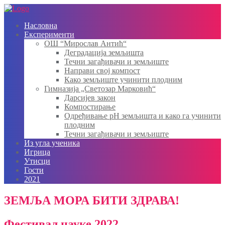
Skip
to
Насловна
content
Експерименти
ОШ “Мирослав Антић“
Деградација земљишта
Течни загађивачи и земљиште
Направи свој компост
Како земљиште учинити плодним
Гимназија „Свeтозар Марковић“
Дарсијев закон
Компостирање
Одређивање pH земљишта и како га учинити
плодним
Течни загађивачи и земљиште
Из угла ученика
Игрица
Утисци
Гости
2021
ЗЕМЉА МОРА БИТИ ЗДРАВА!
Фестивал науке 2022