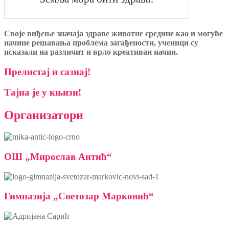
Своје виђење значаја здраве животне средине као и могуће
начине решавања проблема загађености, ученици су
исказали на различит и врло креативан начин.
Прелистај и сазнај!
Тајна је у књизи!
Организатори
ОШ „Мирослав Антић“
Гимназија „Светозар Марковић“